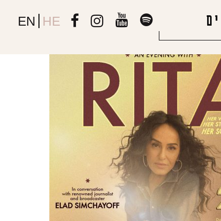
ם
EN
HE