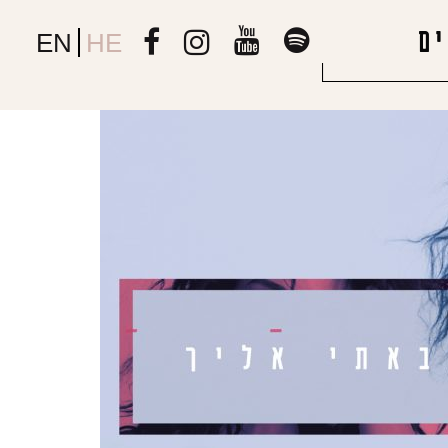
ם
EN
HE