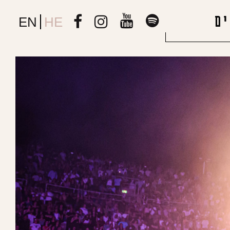
ם
EN
HE