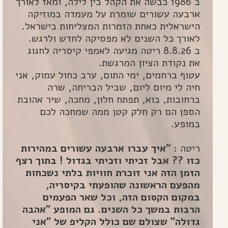
ב 1986 כבשה את הקהל בין לילה, ומאז לאורך
ארבעה עשורים שומרת על מעמדה במוזיקה
הישראלית כאחת הזמרות המצליחות בישראל.
לאורך כל השנים לא מפסיקה לחדש ולרגש.
ב 8.8.26 ריטה מגיעה לאמפי קיסריה לחגוג
את נקודת הציון המרגשת.
עטוף ברחמים, ימי התום, ערב כחול עמוק, אני
חיה לי מיום ליום, שביל הבריחה, שרה
ברחובות, בוא, תפתח חלון, מחכה, שיר אהובת
הספן הם רק חלק קטן ממה שמחכה לכם
במופע.
ריטה :
"איך עברו ארבעה עשורים במהירות
כזו ?? אבל זכיתי וזכיתי בגדול ! בתוך רצף
הזמן הזה אני זוכרת חוויות בלתי נשכחות
מהפעם הראשונה שהופעתי בקיסריה,
במקום הקסום הזה, וכל שאר הפעמים
הרבות במשך כל השנים. גם המופע "אהבה
גדולה" שצולם שם כולל הקליפ של "אני