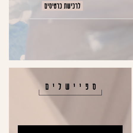
22D
-10H-17M:44S