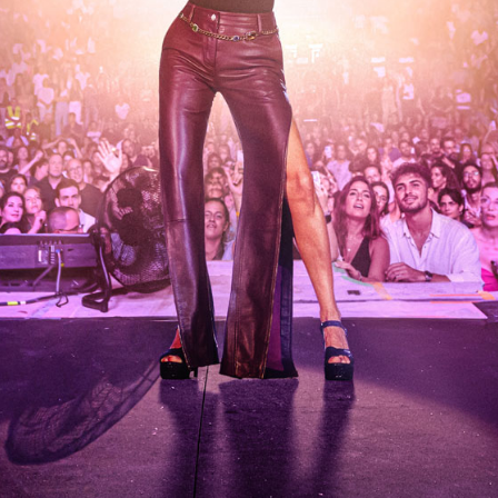
05:15
/
00:00