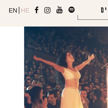
ם
EN
HE