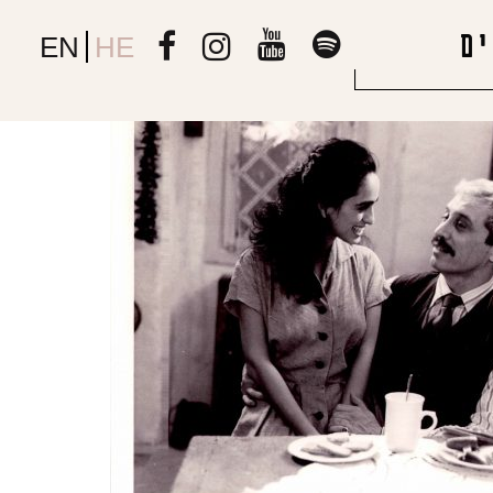
ם
EN
HE