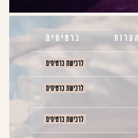
ערות
כרטיסים
03D
-08H-43M:01S
11D
-08H-28M:01S
20D
-08H-13M:01S