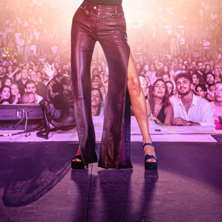
05:15
/
00:00