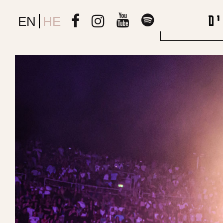
ם
EN
HE