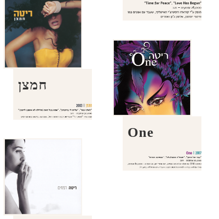
חמצן
One