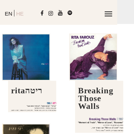
EN
HE
Breaking
ריטהrita
Those
Walls