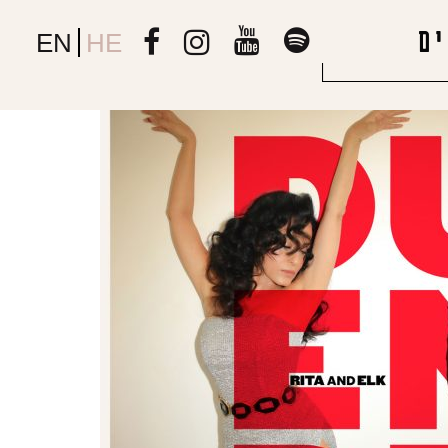
ם
EN
HE